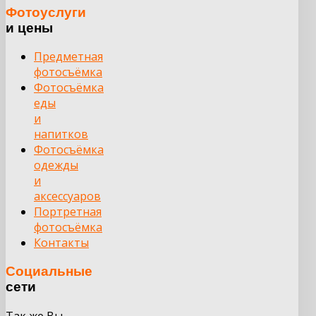
Фотоуслуги
и цены
Предметная
фотосъёмка
Фотосъёмка
еды
и
напитков
Фотосъёмка
одежды
и
аксессуаров
Портретная
фотосъёмка
Контакты
Социальные
сети
Так же Вы