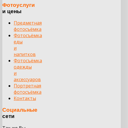
Фотоуслуги
и цены
Предметная
фотосъёмка
Фотосъёмка
еды
и
напитков
Фотосъёмка
одежды
и
аксессуаров
Портретная
фотосъёмка
Контакты
Социальные
сети
Так же Вы