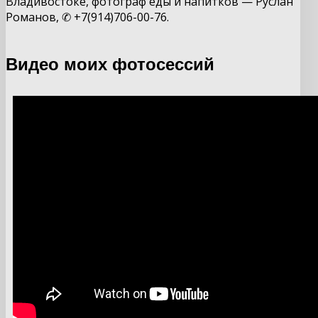
Владивостоке, фотограф еды и напитков — Руслан
Романов, ✆ +7(914)706-00-76.
Видео моих фотосессий