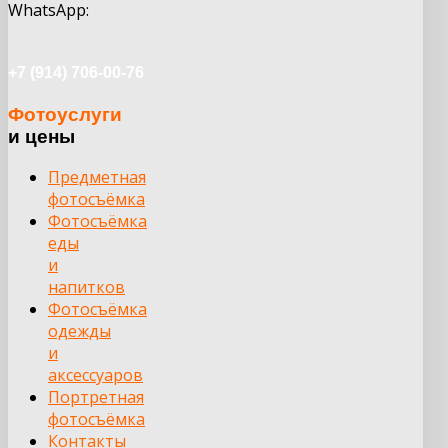
WhatsApp:
+7 (914) 706-00-76
Фотоуслуги
и цены
Предметная
фотосъёмка
Фотосъёмка
еды
и
напитков
Фотосъёмка
одежды
и
аксессуаров
Портретная
фотосъёмка
Контакты