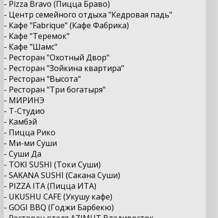
- Pizza Bravo (Пицца Браво)
- Центр семейного отдыха "Кедровая падь"
- Кафе "Fabrique" (Кафе Фабрика)
- Кафе "Теремок"
- Кафе "Шамс"
- Ресторан "Охотный Двор"
- Ресторан "Зойкина квартира"
- Ресторан "Высота"
- Ресторан "Три богатыря"
- МИРИНЭ
- Т-Студио
- Камбэй
- Пицца Рико
- Ми-ми Суши
- Суши Да
- TOKI SUSHI (Токи Суши)
- SAKANA SUSHI (Сакана Суши)
- PIZZA ITA (Пицца ИТА)
- UKUSHU CAFE (Укушу кафе)
- GOGI BBQ (Годжи Барбекю)
- Ресторан отеля AZIMUT Владивосток