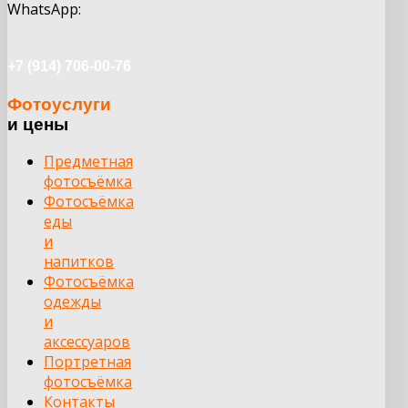
WhatsApp:
+7 (914) 706-00-76
Фотоуслуги
и цены
Предметная
фотосъёмка
Фотосъёмка
еды
и
напитков
Фотосъёмка
одежды
и
аксессуаров
Портретная
фотосъёмка
Контакты