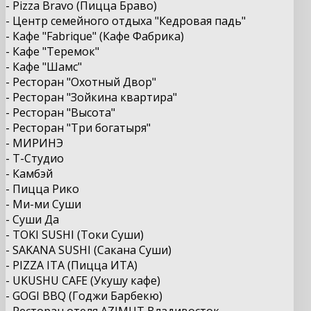
- Pizza Bravo (Пицца Браво)
- Центр семейного отдыха "Кедровая падь"
- Кафе "Fabrique" (Кафе Фабрика)
- Кафе "Теремок"
- Кафе "Шамс"
- Ресторан "Охотный Двор"
- Ресторан "Зойкина квартира"
- Ресторан "Высота"
- Ресторан "Три богатыря"
- МИРИНЭ
- Т-Студио
- Камбэй
- Пицца Рико
- Ми-ми Суши
- Суши Да
- TOKI SUSHI (Токи Суши)
- SAKANA SUSHI (Сакана Суши)
- PIZZA ITA (Пицца ИТА)
- UKUSHU CAFE (Укушу кафе)
- GOGI BBQ (Годжи Барбекю)
- Ресторан отеля AZIMUT Владивосток