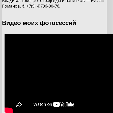
Владивостоке, фотограф еды и напитков — Руслан
Романов, ✆ +7(914)706-00-76.
Видео моих фотосессий