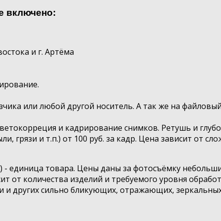
е включено:
востока и г. Артёма
рирование.
зчика или любой другой носитель. А так же на файловы
ветокорреция и кадрирование снимков. Ретушь и глубо
, грязи и т.п.) от 100 руб. за кадр. Цена зависит от сл
.) - единица товара. Цены даны за фотосъёмку неболь
сит от количества изделий и требуемого уровня обраб
али и других сильно бликующих, отражающих, зеркальны